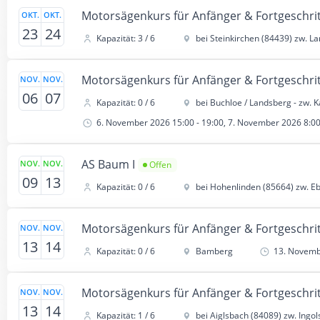
Motorsägenkurs für Anfänger & Fortgeschrit
OKT.
OKT.
23
24
Kapazität: 3 / 6
bei Steinkirchen (84439) zw. La
Motorsägenkurs für Anfänger & Fortgeschrit
NOV.
NOV.
06
07
Kapazität: 0 / 6
bei Buchloe / Landsberg - zw.
6. November 2026 15:00 - 19:00, 7. November 2026 8:00
AS Baum I
NOV.
NOV.
Offen
09
13
Kapazität: 0 / 6
bei Hohenlinden (85664) zw. E
Motorsägenkurs für Anfänger & Fortgeschrit
NOV.
NOV.
13
14
Kapazität: 0 / 6
Bamberg
13. Novembe
Motorsägenkurs für Anfänger & Fortgeschrit
NOV.
NOV.
13
14
Kapazität: 1 / 6
bei Aiglsbach (84089) zw. Ingol